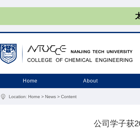
Home
About
Location:
Home
>
News
> Content
公司学子获2