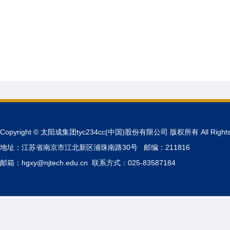
Copyright © 太阳成集团tyc234cc(中国)股份有限公司 版权所有 All Rights 
地址：江苏省南京市江北新区浦珠南路30号 邮编：211816
邮箱：hgxy@njtech.edu.cn 联系方式：025-83587184