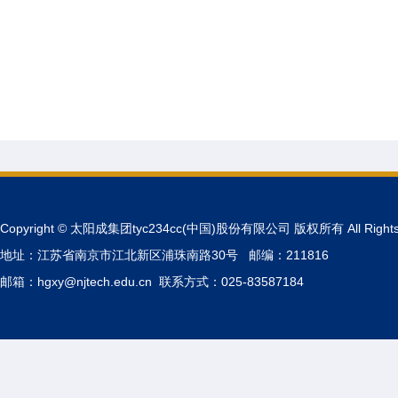
Copyright © 太阳成集团tyc234cc(中国)股份有限公司 版权所有 All Rights 
地址：江苏省南京市江北新区浦珠南路30号 邮编：211816
邮箱：hgxy@njtech.edu.cn 联系方式：025-83587184