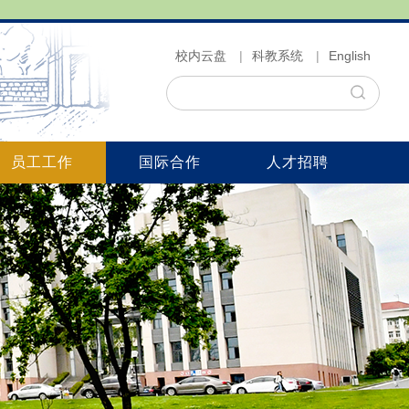
校内云盘
|
科教系统
|
English
员工工作
国际合作
人才招聘