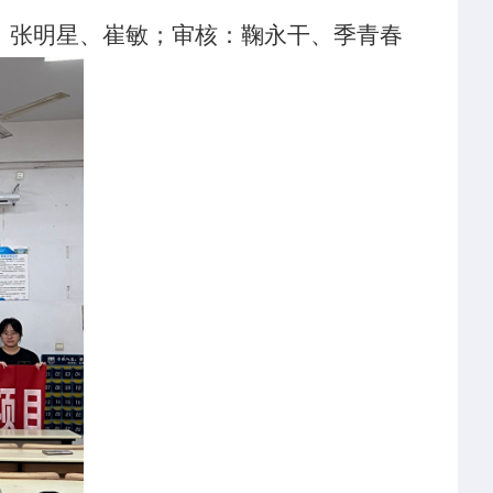
：张明星、崔敏；审核：鞠永干、季青春