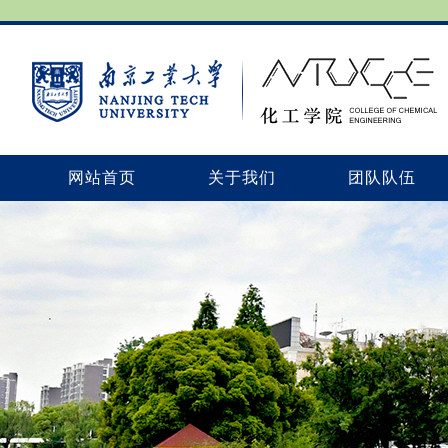
网站首页
关于我们
团队队伍