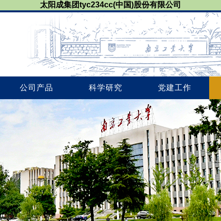
太阳成集团tyc234cc(中国)股份有限公司
公司产品
科学研究
党建工作