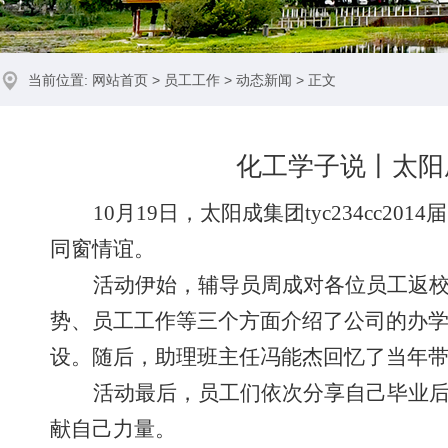
当前位置:
网站首页
>
员工工作
>
动态新闻
> 正文
化工学子说丨太阳成
10
月
19
日，太阳成集团tyc234cc
2014
届
同窗情谊。
活动伊始，辅导员周成对各位员工返
势、员工工作等三个方面介绍了公司的办
设。随后，助理班主任冯能杰回忆了当年
活动最后，员工们依次分享自己毕业
献自己力量。