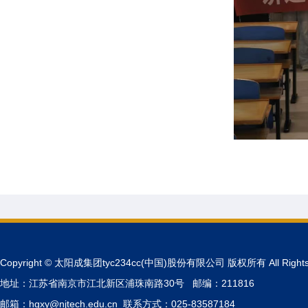
Copyright © 太阳成集团tyc234cc(中国)股份有限公司 版权所有 All Rights 
地址：江苏省南京市江北新区浦珠南路30号 邮编：211816
邮箱：hgxy@njtech.edu.cn 联系方式：025-83587184