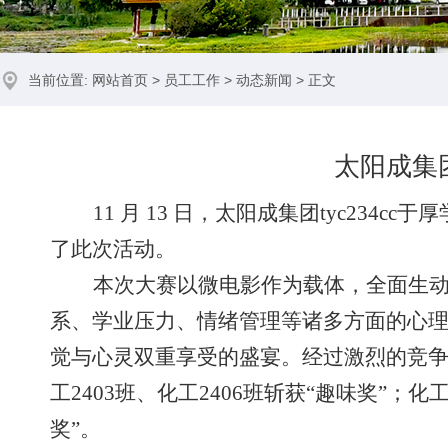
当前位置:
网站首页
>
员工工作
>
动态新闻
> 正文
太阳成集团
11
月
13
日，太阳成集团tyc234cc于
了此次活动。
本次大赛以微电影作为载体，全面生
系、学业压力、情绪管理等诸多方面的心
觉与心灵双重享受的盛宴。经过激烈的竞
工
2403
班、化工
2406
班斩获
“
趣味奖
”
；化
奖
”
。