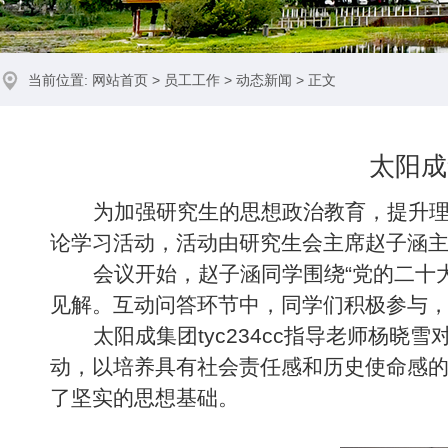
当前位置:
网站首页
>
员工工作
>
动态新闻
> 正文
太阳成
为加强研究生的思想政治教育，提升
论学习活动，活动由研究生会主席赵子涵
会议开始，赵子涵同学围绕“党的二十
见解。互动问答环节中，同学们积极参与
太阳成集团tyc234cc指导老师杨
动，以培养具有社会责任感和历史使命感
了坚实的思想基础。