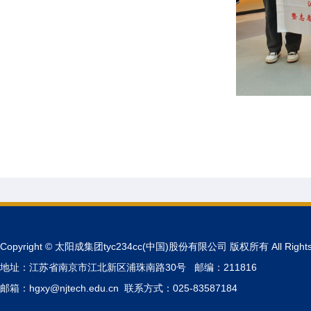
Copyright © 太阳成集团tyc234cc(中国)股份有限公司 版权所有 All Rights 
地址：江苏省南京市江北新区浦珠南路30号 邮编：211816
邮箱：hgxy@njtech.edu.cn 联系方式：025-83587184