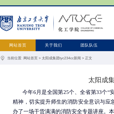
网站首页
关于我们
团队队伍
当前位置:
网站首页
>
太阳成集团tyc234cc新闻
> 正文
太阳成集
今年
6月是全国第25个、全省第33
精神，切实提升师生的消防安全意识与应急处
办了一场干货满满的消防安全专题讲座。