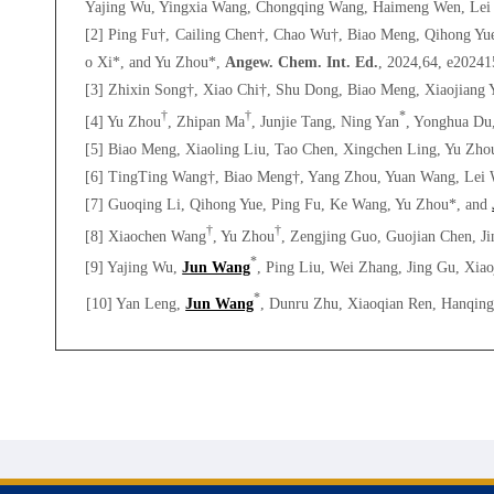
Yajing Wu, Yingxia Wang, Chongqing Wang, Haimeng Wen, Lei
[2] Ping Fu†, Cailing Chen†, Chao Wu†, Biao Meng, Qihong Yue
o Xi*, and Yu Zhou*,
Angew. Chem. Int. Ed
.
, 2024,64, e20241
[3] Zhixin Song†, Xiao Chi†, Shu Dong, Biao Meng, Xiaojiang 
†
†
*
[4] Yu Zhou
, Zhipan Ma
, Junjie Tang, Ning Yan
, Yonghua Du
[5] Biao Meng, Xiaoling Liu, Tao Chen, Xingchen Ling, Yu Zho
[6] TingTing Wang†, Biao Meng†, Yang Zhou, Yuan Wang, Lei 
[7] Guoqing Li, Qihong Yue, Ping Fu, Ke Wang, Yu Zhou*, and
†
†
[8] Xiaochen Wang
, Yu Zhou
, Zengjing Guo, Guojian Chen, J
*
[9] Yajing Wu,
Jun Wang
, Ping Liu, Wei Zhang, Jing Gu, Xi
*
[10] Yan Leng,
Jun Wang
, Dunru Zhu, Xiaoqian Ren, Hanqing