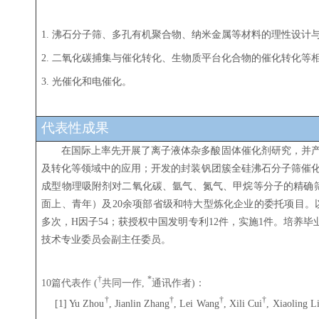
1. 沸石分子筛、多孔有机聚合物、纳米金属等材料的理性设计
2. 二氧化碳捕集与催化转化、生物质平台化合物的催化转化等
3. 光催化和电催化。
代表性成果
在国际上率先开展了离子液体杂多酸固体催化剂研究，并
及转化等领域中的应用；开发的封装钒团簇全硅沸石分子筛催
成型物理吸附剂对二氧化碳、氩气、氮气、甲烷等分子的精确
面上、青年）及
20
余项部省级和特大型炼化企业的委托项目。
多次，
H
因子
54
；
获授权中国发明专利
12
件，实施
1
件。培养毕
技术专业委员会副主任委员。
†
*
篇代表作
共同一作
通讯作者
：
10
(
,
)
†
†
†
†
[1] Yu Zhou
, Jianlin Zhang
, Lei Wang
, Xili Cui
, Xiaoling L