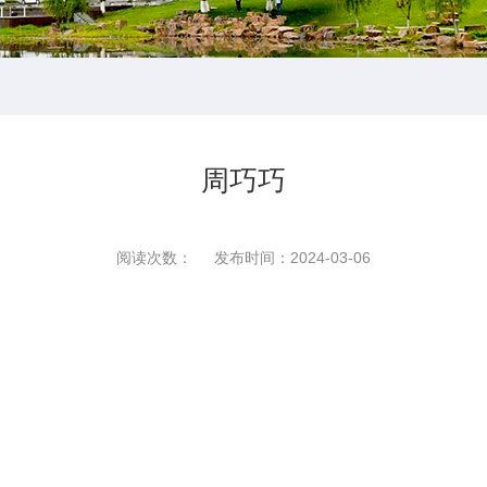
周巧巧
阅读次数：
发布时间：2024-03-06