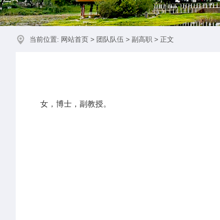
当前位置:
网站首页
>
团队队伍
>
副高职
> 正文
女，博士，副教授。