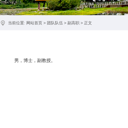
当前位置:
网站首页
>
团队队伍
>
副高职
> 正文
男，博士，副教授。