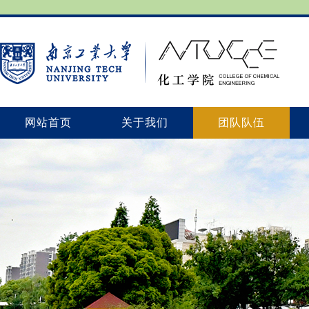
网站首页
关于我们
团队队伍