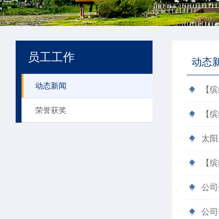
员工工作
动态
动态新闻
荣誉获奖
【缤
太阳
公司
公司